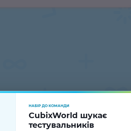
НАБІР ДО КОМАНДИ
CubixWorld шукає
тестувальників