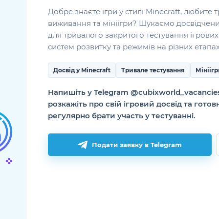
Добре знаєте ігри у стилі Minecraft, любите 
виживання та мініігри? Шукаємо досвідчени
для тривалого закритого тестування ігрових
систем розвитку та режимів на різних етапах
Досвід у Minecraft
Тривале тестування
Мінііг
Напишіть у Telegram @cubixworld_vacancies
розкажіть про свій ігровий досвід та готов
регулярно брати участь у тестуванні.
Подати заявку в Telegram