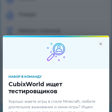
Плащи
Рейтинг игроков
×
Банлист
Вопрос-Ответ
НАБОР В КОМАНДУ
Техническая поддержка
CubixWorld ищет
тестировщиков
Команда проекта
Хорошо знаете игры в стиле Minecraft, любите
длительное выживание и мини-игры? Ищем