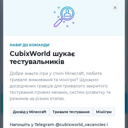
×
Увійти
НАБІР ДО КОМАНДИ
CubixWorld шукає
Реєстрація
тестувальників
Забув пароль
Добре знаєте ігри у стилі Minecraft, любите
тривале виживання та мініігри? Шукаємо
досвідчених гравців для тривалого закритого
тестування ігрових механік, систем розвитку та
режимів на різних етапах.
Навігація
Досвід у Minecraft
Тривале тестування
Мініігри
Скачати лаунчер
Напишіть у Telegram @cubixworld_vacancies і