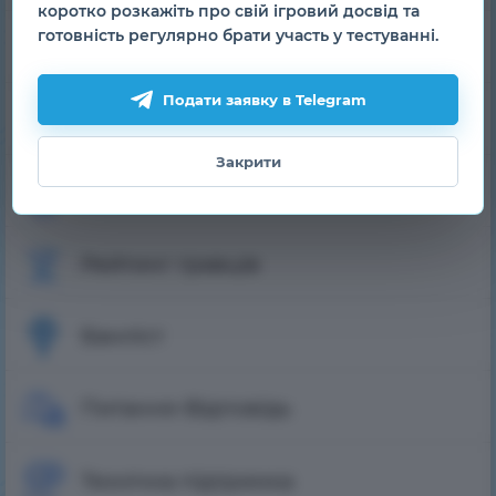
коротко розкажіть про свій ігровий досвід та
готовність регулярно брати участь у тестуванні.
Моди
Подати заявку в Telegram
Скіни
Закрити
Плащі
Рейтинг гравців
Банліст
Питання-Відповідь
Технічна підтримка