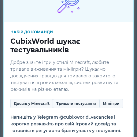
Скіни
НАБІР ДО КОМАНДИ
Плащі
CubixWorld шукає
тестувальників
Рейтинг гравців
Добре знаєте ігри у стилі Minecraft, любите
тривале виживання та мініігри? Шукаємо
Банліст
досвідчених гравців для тривалого закритого
тестування ігрових механік, систем розвитку та
режимів на різних етапах.
Питання-Відповідь
Досвід у Minecraft
Тривале тестування
Мініігри
Технічна підтримка
Напишіть у Telegram @cubixworld_vacancies і
коротко розкажіть про свій ігровий досвід та
готовність регулярно брати участь у тестуванні.
Команда проєкту