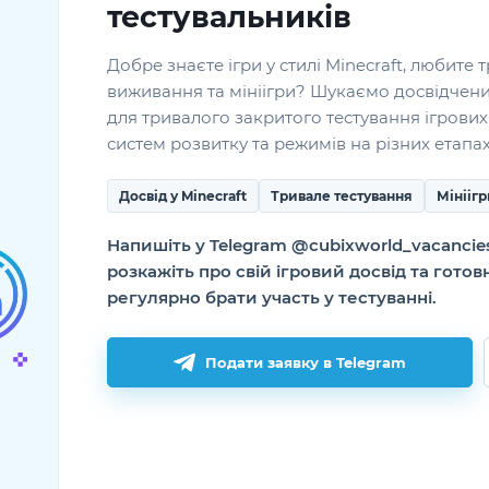
тестувальників
Добре знаєте ігри у стилі Minecraft, любите 
виживання та мініігри? Шукаємо досвідчени
для тривалого закритого тестування ігрових
систем розвитку та режимів на різних етапах
Досвід у Minecraft
Тривале тестування
Мінііг
Напишіть у Telegram @cubixworld_vacancies
розкажіть про свій ігровий досвід та готов
регулярно брати участь у тестуванні.
Подати заявку в Telegram