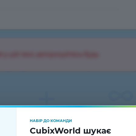
 у цій темі, авторизуйтесь будь
НАБІР ДО КОМАНДИ
CubixWorld шукає