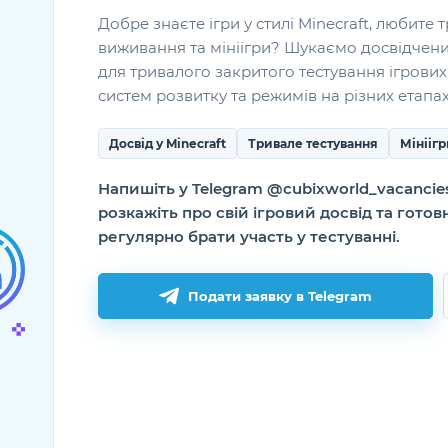
Добре знаєте ігри у стилі Minecraft, любите 
виживання та мініігри? Шукаємо досвідчени
для тривалого закритого тестування ігрових
систем розвитку та режимів на різних етапах
Досвід у Minecraft
Тривале тестування
Мінііг
Напишіть у Telegram @cubixworld_vacancies
розкажіть про свій ігровий досвід та готов
регулярно брати участь у тестуванні.
Подати заявку в Telegram