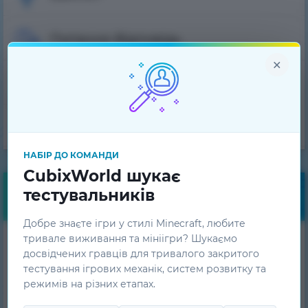
Питання-Відповідь
×
Технічна підтримка
Команда проєкту
НАБІР ДО КОМАНДИ
CubixWorld шукає
тестувальників
Безкоштовні бонуси
Добре знаєте ігри у стилі Minecraft, любите
тривале виживання та мініігри? Шукаємо
Отримуй щоденні
досвідчених гравців для тривалого закритого
бонуси!
тестування ігрових механік, систем розвитку та
режимів на різних етапах.
ОТРИМАТИ