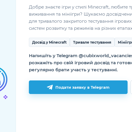
Добре знаєте ігри у стилі Minecraft, любите 
виживання та мініігри? Шукаємо досвідчени
для тривалого закритого тестування ігрових
систем розвитку та режимів на різних етапах
Досвід у Minecraft
Тривале тестування
Мінііг
Напишіть у Telegram @cubixworld_vacancies
розкажіть про свій ігровий досвід та готов
регулярно брати участь у тестуванні.
Подати заявку в Telegram