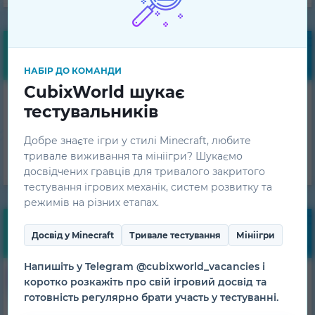
Безкоштовні бонуси
НАБІР ДО КОМАНДИ
CubixWorld шукає
Отримуй щоденні
тестувальників
бонуси!
Добре знаєте ігри у стилі Minecraft, любите
ОТРИМАТИ
тривале виживання та мініігри? Шукаємо
досвідчених гравців для тривалого закритого
тестування ігрових механік, систем розвитку та
режимів на різних етапах.
Моніторинг
Досвід у Minecraft
Тривале тестування
Мініігри
Напишіть у Telegram @cubixworld_vacancies і
46
1.7.10
HiTech
коротко розкажіть про свій ігровий досвід та
1 сервер
готовність регулярно брати участь у тестуванні.
з 500