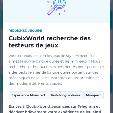
Bonus gratuits
REJOIGNEZ L'ÉQUIPE
Obtenez des bonus
CubixWorld recherche des
quotidiens !
testeurs de jeux
OBTENIR
Vous connaissez bien les jeux de style Minecraft et
aimez la survie longue durée et les mini-jeux ? Nous
recherchons des joueurs expérimentés pour participer
à des tests fermés de longue durée portant sur des
mécaniques de jeu, des systèmes de progression et
des modes à différents stades.
Monitoring
Expérience Minecraft
Tests longue durée
Mini-jeux
23
1.7.10
HiTech
1 serveur
Écrivez à @cubixworld_vacancies sur Telegram et
sur 500
décrivez brièvement votre expérience de jeu ainsi