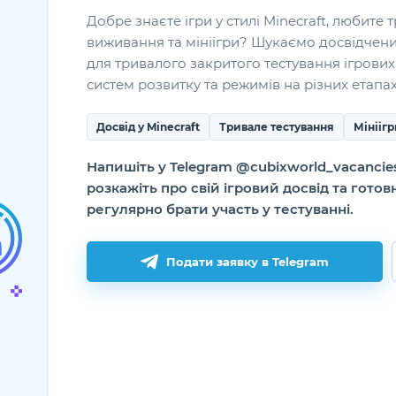
Добре знаєте ігри у стилі Minecraft, любите 
виживання та мініігри? Шукаємо досвідчени
для тривалого закритого тестування ігрових
систем розвитку та режимів на різних етапах
Досвід у Minecraft
Тривале тестування
Мінііг
Напишіть у Telegram @cubixworld_vacancies
розкажіть про свій ігровий досвід та готов
регулярно брати участь у тестуванні.
Подати заявку в Telegram