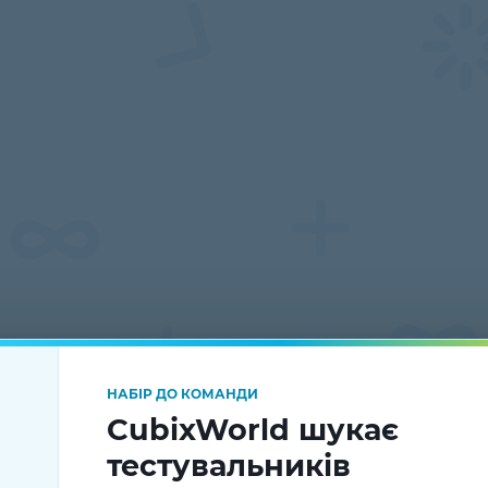
НАБІР ДО КОМАНДИ
CubixWorld шукає
тестувальників