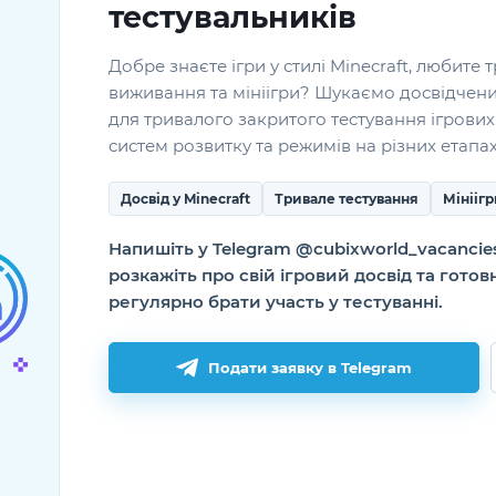
тестувальників
Добре знаєте ігри у стилі Minecraft, любите 
виживання та мініігри? Шукаємо досвідчени
для тривалого закритого тестування ігрових
систем розвитку та режимів на різних етапах
Досвід у Minecraft
Тривале тестування
Мінііг
Напишіть у Telegram @cubixworld_vacancies
розкажіть про свій ігровий досвід та готов
регулярно брати участь у тестуванні.
Подати заявку в Telegram