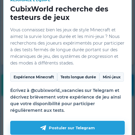
CubixWorld recherche des
FAQ
testeurs de jeux
Vous connaissez bien les jeux de style Minecraft et
Support technique
aimez la survie longue durée et les mini-jeux ? Nous
recherchons des joueurs expérimentés pour participer
à des tests fermés de longue durée portant sur des
Équipe du projet
mécaniques de jeu, des systèmes de progression et
des modes à différents stades.
Expérience Minecraft
Tests longue durée
Mini-jeux
Bonus gratuits
Écrivez à @cubixworld_vacancies sur Telegram et
décrivez brièvement votre expérience de jeu ainsi
que votre disponibilité pour participer
Obtenez des bonus
régulièrement aux tests.
quotidiens !
OBTENIR
Postuler sur Telegram