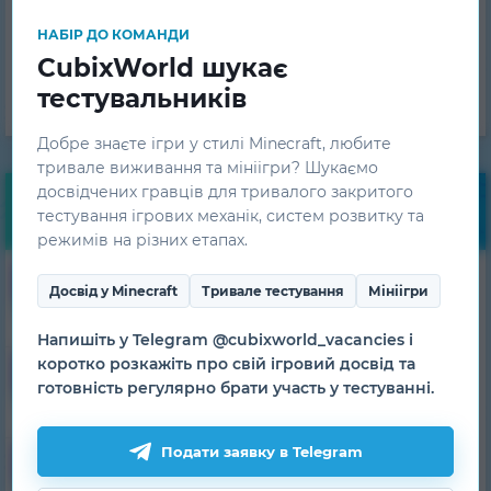
Отримуй щоденні
бонуси!
НАБІР ДО КОМАНДИ
CubixWorld шукає
ОТРИМАТИ
тестувальників
Добре знаєте ігри у стилі Minecraft, любите
тривале виживання та мініігри? Шукаємо
досвідчених гравців для тривалого закритого
Моніторинг
тестування ігрових механік, систем розвитку та
режимів на різних етапах.
56
1.7.10
HiTech
Досвід у Minecraft
Тривале тестування
Мініігри
1 сервер
з 500
Напишіть у Telegram @cubixworld_vacancies і
27
1.7.10
коротко розкажіть про свій ігровий досвід та
SkyTech
готовність регулярно брати участь у тестуванні.
1 сервер
з 300
Подати заявку в Telegram
80
1.7.10
TechnoMagic
1 сервер