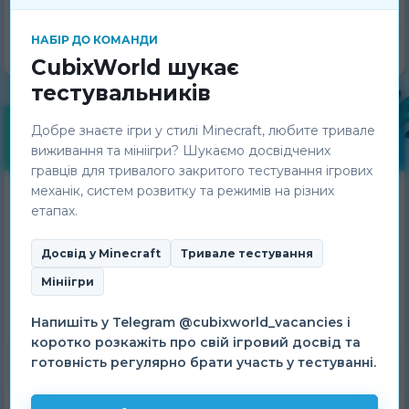
подарочного набора и сумку золотую
это всё ценое я пойму если вы не вернёте но
НАБІР ДО КОМАНДИ
подумал что стоит попытаца
CubixWorld шукає
тестувальників
Добре знаєте ігри у стилі Minecraft, любите тривале
Авторизація
виживання та мініігри? Шукаємо досвідчених
гравців для тривалого закритого тестування ігрових
механік, систем розвитку та режимів на різних
етапах.
Досвід у Minecraft
Тривале тестування
Мініігри
Напишіть у Telegram @cubixworld_vacancies і
коротко розкажіть про свій ігровий досвід та
готовність регулярно брати участь у тестуванні.
Увійти