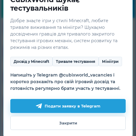
тестувальників
Моніторинг
Добре знаєте ігри у стилі Minecraft, любите
67
1.7.10
HiTech
тривале виживання та мініігри? Шукаємо
1 сервер
досвідчених гравців для тривалого закритого
з 500
тестування ігрових механік, систем розвитку та
режимів на різних етапах.
36
1.7.10
SkyTech
1 сервер
з 300
Досвід у Minecraft
Тривале тестування
Мініігри
84
1.7.10
Напишіть у Telegram @cubixworld_vacancies і
TechnoMagic
коротко розкажіть про свій ігровий досвід та
1 сервер
з 750
готовність регулярно брати участь у тестуванні.
23
1.7.10
MagicRPG
Подати заявку в Telegram
1 сервер
з 500
Закрити
13
1.7.10
Galaxy
1 сервер