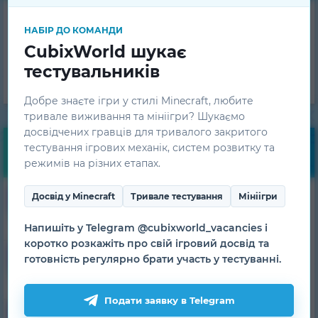
Отримуй щоденні
НАБІР ДО КОМАНДИ
бонуси!
CubixWorld шукає
ОТРИМАТИ
тестувальників
Добре знаєте ігри у стилі Minecraft, любите
тривале виживання та мініігри? Шукаємо
досвідчених гравців для тривалого закритого
тестування ігрових механік, систем розвитку та
Моніторинг
режимів на різних етапах.
8
1.7.10
Досвід у Minecraft
Тривале тестування
Мініігри
HiTech
1 сервер
з 500
Напишіть у Telegram @cubixworld_vacancies і
коротко розкажіть про свій ігровий досвід та
0
1.7.10
SkyTech
готовність регулярно брати участь у тестуванні.
1 сервер
з 300
Подати заявку в Telegram
1.7.10
TechnoMagic