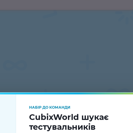
НАБІР ДО КОМАНДИ
CubixWorld шукає
тестувальників