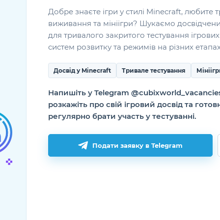
Добре знаєте ігри у стилі Minecraft, любите 
виживання та мініігри? Шукаємо досвідчени
для тривалого закритого тестування ігрових
систем розвитку та режимів на різних етапах
Досвід у Minecraft
Тривале тестування
Мінііг
Напишіть у Telegram @cubixworld_vacancies
розкажіть про свій ігровий досвід та готов
регулярно брати участь у тестуванні.
Подати заявку в Telegram