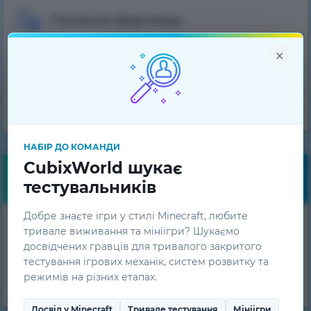
Питання-Відповідь
×
Технічна підтримка
Команда проєкту
НАБІР ДО КОМАНДИ
CubixWorld шукає
Безкоштовні бонуси
тестувальників
Добре знаєте ігри у стилі Minecraft, любите
Отримуй щоденні
тривале виживання та мініігри? Шукаємо
бонуси!
досвідчених гравців для тривалого закритого
тестування ігрових механік, систем розвитку та
ОТРИМАТИ
режимів на різних етапах.
Досвід у Minecraft
Тривале тестування
Мініігри