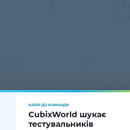
НАБІР ДО КОМАНДИ
CubixWorld шукає
тестувальників