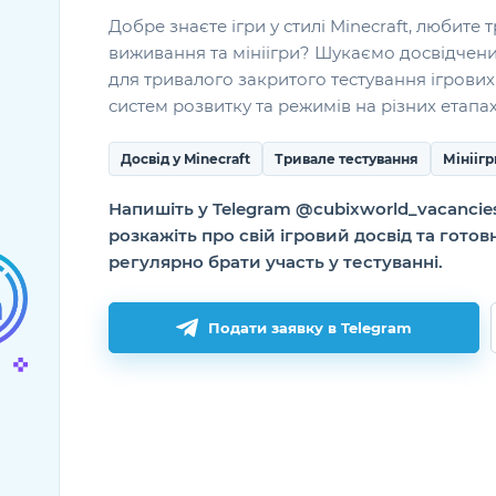
Добре знаєте ігри у стилі Minecraft, любите 
виживання та мініігри? Шукаємо досвідчени
для тривалого закритого тестування ігрових
систем розвитку та режимів на різних етапах
Досвід у Minecraft
Тривале тестування
Мінііг
Напишіть у Telegram @cubixworld_vacancies
розкажіть про свій ігровий досвід та готов
регулярно брати участь у тестуванні.
Подати заявку в Telegram