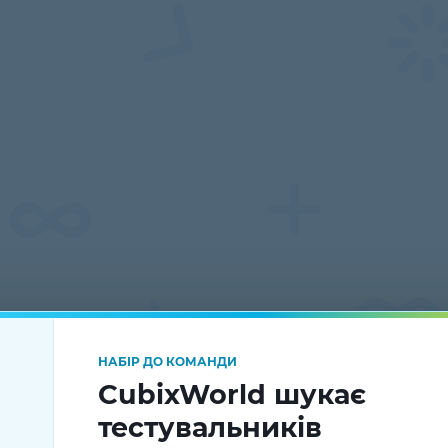
НАБІР ДО КОМАНДИ
CubixWorld шукає
тестувальників