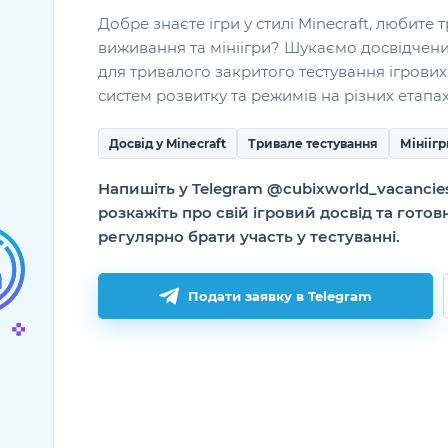
Добре знаєте ігри у стилі Minecraft, любите 
виживання та мініігри? Шукаємо досвідчени
для тривалого закритого тестування ігрових
систем розвитку та режимів на різних етапах
Досвід у Minecraft
Тривале тестування
Мінііг
Напишіть у Telegram @cubixworld_vacancies
розкажіть про свій ігровий досвід та готов
регулярно брати участь у тестуванні.
Подати заявку в Telegram