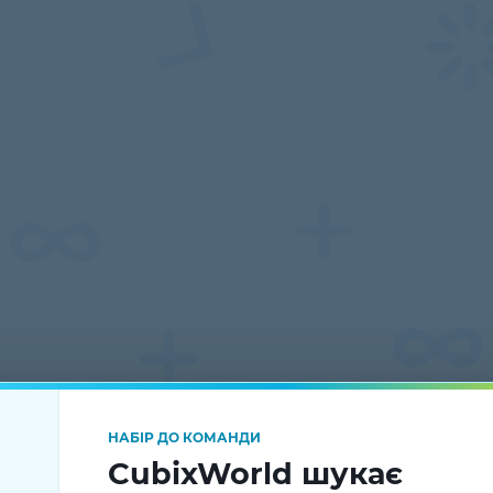
НАБІР ДО КОМАНДИ
CubixWorld шукає