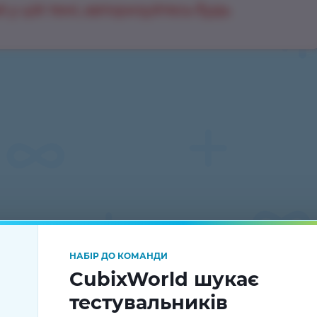
 у цій темі, авторизуйтесь будь
НАБІР ДО КОМАНДИ
CubixWorld шукає
тестувальників