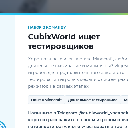
НАБОР В КОМАНДУ
CubixWorld ищет
тестировщиков
Хорошо знаете игры в стиле Minecraft, люби
длительное выживание и мини-игры? Ищем
игроков для продолжительного закрытого
тестирования игровых механик, систем разв
и контролируйте спавн мобов! Ограничьте количество мобов
режимов на разных этапах.
е решение для улучшения производительности игры и
я игровым процессом.
Опыт в Minecraft
Длительное тестирование
М
Подробнее
Напишите в Telegram @cubixworld_vacanci
коротко расскажите о своем игровом опы
готовности регулярно участвовать в тест