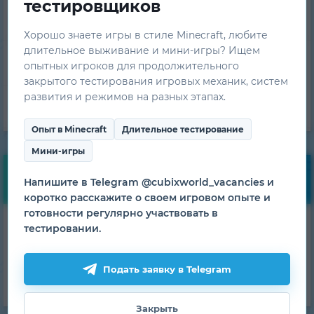
тестировщиков
Вопрос-Ответ
Хорошо знаете игры в стиле Minecraft, любите
длительное выживание и мини-игры? Ищем
Техническая поддержка
опытных игроков для продолжительного
закрытого тестирования игровых механик, систем
развития и режимов на разных этапах.
Команда проекта
Опыт в Minecraft
Длительное тестирование
Мини-игры
Бесплатные бонусы
Напишите в Telegram @cubixworld_vacancies и
коротко расскажите о своем игровом опыте и
готовности регулярно участвовать в
Получай ежедневные
тестировании.
бонусы!
Подать заявку в Telegram
ПОЛУЧИТЬ
Закрыть