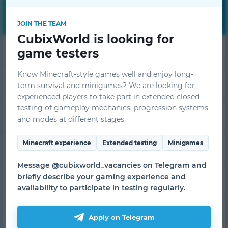
Navigation
JOIN THE TEAM
CubixWorld is looking for
Download the launcher
game testers
Know Minecraft-style games well and enjoy long-
Mods
term survival and minigames? We are looking for
experienced players to take part in extended closed
testing of gameplay mechanics, progression systems
Skins
and modes at different stages.
Minecraft experience
Extended testing
Minigames
Cloaks
Message @cubixworld_vacancies on Telegram and
briefly describe your gaming experience and
Player ranking
availability to participate in testing regularly.
Ban list
Apply on Telegram