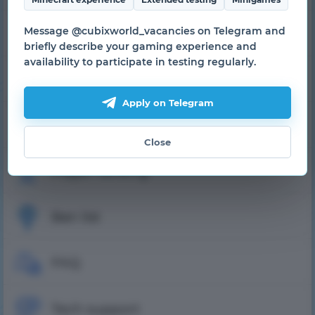
Message @cubixworld_vacancies on Telegram and
Mods
briefly describe your gaming experience and
availability to participate in testing regularly.
Skins
Apply on Telegram
Cloaks
Close
Player ranking
Ban list
FAQ
Tech support