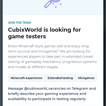
JOIN THE TEAM
CubixWorld is looking for
game testers
Know Minecraft-style games well and enjoy long-
term survival and minigames? We are looking for
experienced players to take part in extended closed
testing of gameplay mechanics, progression systems
and modes at different stages.
Minecraft experience
Extended testing
Minigames
Message @cubixworld_vacancies on Telegram and
briefly describe your gaming experience and
availability to participate in testing regularly.