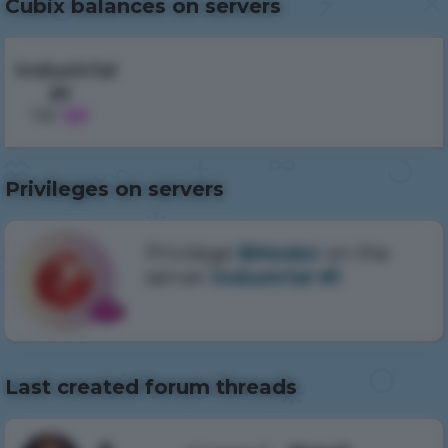
Cubix balances on servers
Industrial
#1
136
Privileges on servers
Privilege
BModer
on the
server
Industrial #1
Last created forum threads