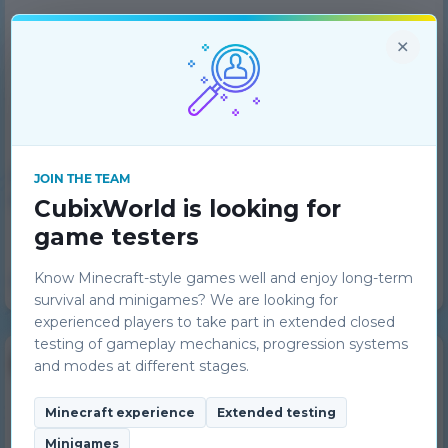
×
3) Надеюсь поможет людям тратить
JOIN THE TEAM
меньше времени на общие подсчёты)
CubixWorld is looking for
game testers
Know Minecraft-style games well and enjoy long-term
4) Таблица ===>
*ТЫК*
survival and minigames? We are looking for
experienced players to take part in extended closed
testing of gameplay mechanics, progression systems
and modes at different stages.
WapuD
write in discussion
за тупость мл
Minecraft experience
Extended testing
админа мутит
Apr 9, 2025 1:39 PM
Minigames