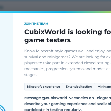
га
JOIN THE TEAM
сервер
CubixWorld is looking fo
game testers
Know Minecraft-style games well and enjoy lo
survival and minigames? We are looking for e
players to take part in extended closed testin
mechanics, progression systems and modes at 
 пришлось уйти
stages.
Minecraft experience
Extended testing
Minigam
Message @cubixworld_vacancies on Telegram 
describe your gaming experience and availabil
participate in testing regularly.