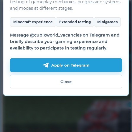
testing of gameplay mechanics, progression systems
and modes at different stages.
Minecraft experience
Extended testing
Minigames
Message @cubixworld_vacancies on Telegram and
briefly describe your gaming experience and
availability to participate in testing regularly.
Apply on Telegram
Close