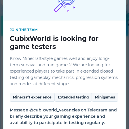
Log in
JOIN THE TEAM
CubixWorld is looking for
game testers
Know Minecraft-style games well and enjoy long-
term survival and minigames? We are looking for
experienced players to take part in extended closed
testing of gameplay mechanics, progression systems
and modes at different stages.
Log in
Minecraft experience
Extended testing
Minigames
Message @cubixworld_vacancies on Telegram and
briefly describe your gaming experience and
Registration
availability to participate in testing regularly.