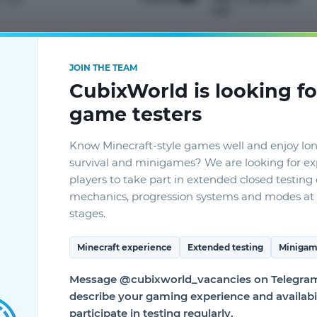
37 AM
PM
Answers:
2
Oculin
Views:
961
Feb 27, 2025 9:58
9 PM
JOIN THE TEAM
PM
CubixWorld is looking fo
game testers
та и баг с
Answers:
2
Oculin
Views:
843
Mar 5, 2025 4:31
PM
Know Minecraft-style games well and enjoy lo
25 AM
survival and minigames? We are looking for e
players to take part in extended closed testin
mechanics, progression systems and modes at 
stages.
ка на пост "Хелпера"
Minecraft experience
Extended testing
Minigam
Message @cubixworld_vacancies on Telegram 
describe your gaming experience and availabil
participate in testing regularly.