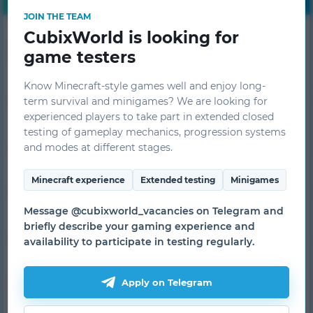
JOIN THE TEAM
Download the launcher
CubixWorld is looking for
game testers
Mods
Know Minecraft-style games well and enjoy long-
term survival and minigames? We are looking for
experienced players to take part in extended closed
Skins
testing of gameplay mechanics, progression systems
and modes at different stages.
Cloaks
Minecraft experience
Extended testing
Minigames
Message @cubixworld_vacancies on Telegram and
Player ranking
briefly describe your gaming experience and
availability to participate in testing regularly.
Ban list
Apply on Telegram
FAQ