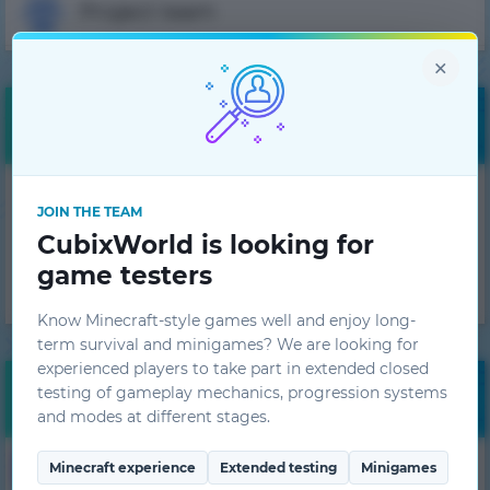
Project team
×
Free bonuses
Get daily bonuses!
JOIN THE TEAM
GET
CubixWorld is looking for
game testers
Know Minecraft-style games well and enjoy long-
term survival and minigames? We are looking for
experienced players to take part in extended closed
testing of gameplay mechanics, progression systems
Monitoring
and modes at different stages.
43
1.7.10
HiTech
Minecraft experience
Extended testing
Minigames