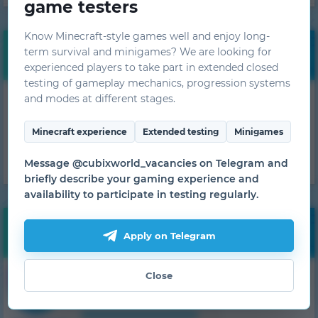
game testers
Know Minecraft-style games well and enjoy long-
term survival and minigames? We are looking for
Free bonuses
experienced players to take part in extended closed
testing of gameplay mechanics, progression systems
and modes at different stages.
Get daily bonuses!
GET
Minecraft experience
Extended testing
Minigames
Message @cubixworld_vacancies on Telegram and
briefly describe your gaming experience and
availability to participate in testing regularly.
Monitoring
Apply on Telegram
44
1.7.10
Close
HiTech
1 server
from 500