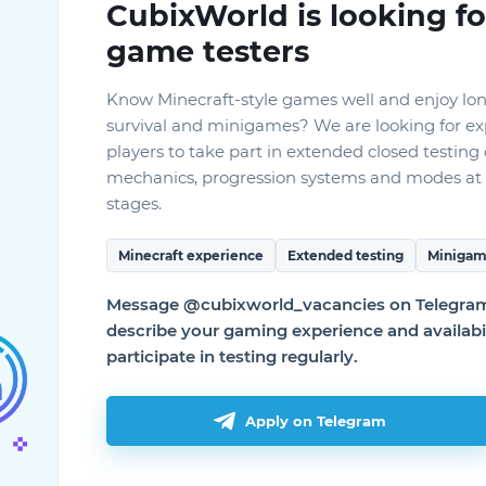
CubixWorld is looking fo
game testers
Know Minecraft-style games well and enjoy lo
survival and minigames? We are looking for e
players to take part in extended closed testin
mechanics, progression systems and modes at 
stages.
Minecraft experience
Extended testing
Minigam
Message @cubixworld_vacancies on Telegram 
describe your gaming experience and availabil
participate in testing regularly.
Apply on Telegram