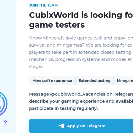
JOIN THE TEAM
CubixWorld is looking fo
game testers
Know Minecraft-style games well and enjoy lo
survival and minigames? We are looking for e
players to take part in extended closed testin
mechanics, progression systems and modes at 
stages.
Minecraft experience
Extended testing
Minigam
Message @cubixworld_vacancies on Telegram 
describe your gaming experience and availabil
participate in testing regularly.
Apply on Telegram