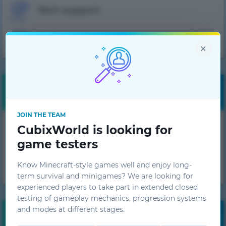
Tech support
Project team
×
Free bonuses
JOIN THE TEAM
Get daily bonuses!
CubixWorld is looking for
game testers
GET
Know Minecraft-style games well and enjoy long-
term survival and minigames? We are looking for
experienced players to take part in extended closed
testing of gameplay mechanics, progression systems
and modes at different stages.
Monitoring