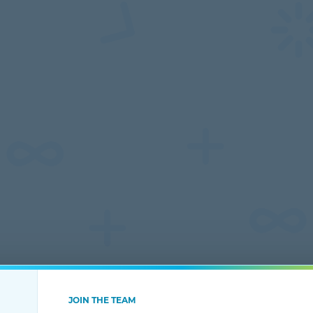
JOIN THE TEAM