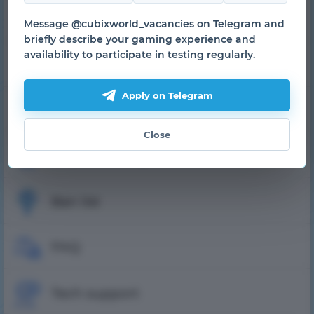
Mods
Message @cubixworld_vacancies on Telegram and
briefly describe your gaming experience and
availability to participate in testing regularly.
Skins
Apply on Telegram
Cloaks
Close
Player ranking
Ban list
FAQ
Tech support