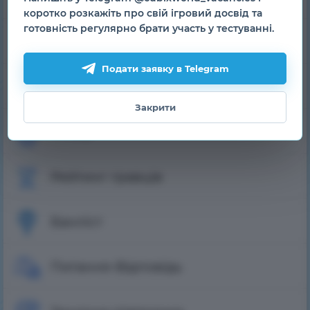
коротко розкажіть про свій ігровий досвід та
готовність регулярно брати участь у тестуванні.
Моди
Подати заявку в Telegram
Скіни
Закрити
Плащі
Рейтинг гравців
Банліст
Питання-Відповідь