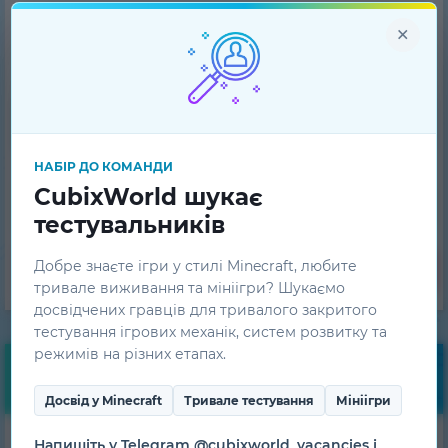
×
Увійти
НАБІР ДО КОМАНДИ
CubixWorld шукає
Реєстрація
тестувальників
Добре знаєте ігри у стилі Minecraft, любите
Забув пароль
тривале виживання та мініігри? Шукаємо
досвідчених гравців для тривалого закритого
тестування ігрових механік, систем розвитку та
режимів на різних етапах.
Навігація
Досвід у Minecraft
Тривале тестування
Мініігри
Скачати лаунчер
Напишіть у Telegram @cubixworld_vacancies і