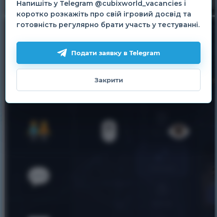
Напишіть у Telegram @cubixworld_vacancies і
коротко розкажіть про свій ігровий досвід та
готовність регулярно брати участь у тестуванні.
Подати заявку в Telegram
Закрити