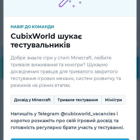
Реєстрація
НАБІР ДО КОМАНДИ
Забув пароль
CubixWorld шукає
тестувальників
Добре знаєте ігри у стилі Minecraft, любите
тривале виживання та мініігри? Шукаємо
Навігація
досвідчених гравців для тривалого закритого
тестування ігрових механік, систем розвитку та
режимів на різних етапах.
Скачати лаунчер
Досвід у Minecraft
Тривале тестування
Мініігри
Моди
Напишіть у Telegram @cubixworld_vacancies і
коротко розкажіть про свій ігровий досвід та
готовність регулярно брати участь у тестуванні.
Скіни