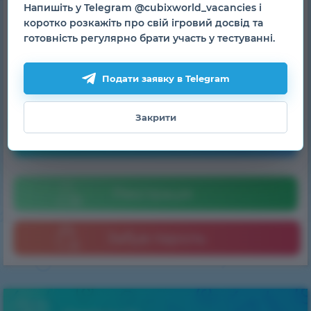
Напишіть у Telegram @cubixworld_vacancies і
коротко розкажіть про свій ігровий досвід та
готовність регулярно брати участь у тестуванні.
Подати заявку в Telegram
Закрити
Увійти
Реєстрація
Забув пароль