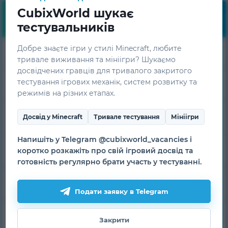
CubixWorld шукає
Навігація
тестувальників
Добре знаєте ігри у стилі Minecraft, любите
Скачати лаунчер
тривале виживання та мініігри? Шукаємо
досвідчених гравців для тривалого закритого
тестування ігрових механік, систем розвитку та
Моди
режимів на різних етапах.
Скіни
Досвід у Minecraft
Тривале тестування
Мініігри
Напишіть у Telegram @cubixworld_vacancies і
Плащі
коротко розкажіть про свій ігровий досвід та
готовність регулярно брати участь у тестуванні.
Рейтинг гравців
Подати заявку в Telegram
Банліст
Закрити