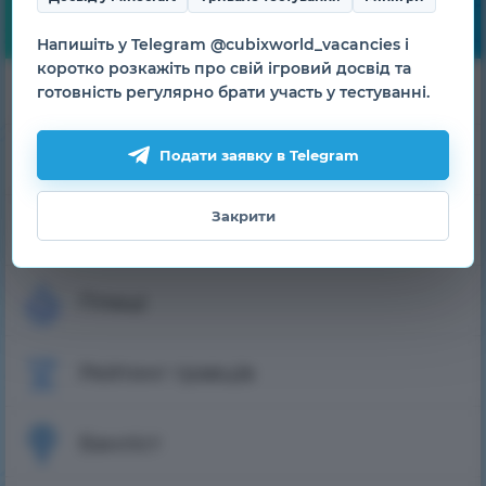
Навігація
Напишіть у Telegram @cubixworld_vacancies і
коротко розкажіть про свій ігровий досвід та
Скачати лаунчер
готовність регулярно брати участь у тестуванні.
Подати заявку в Telegram
Моди
Закрити
Скіни
Плащі
Рейтинг гравців
Банліст