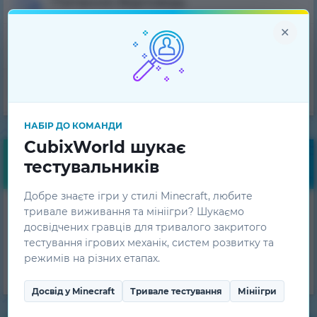
Питання-Відповідь
×
Технічна підтримка
Команда проєкту
НАБІР ДО КОМАНДИ
CubixWorld шукає
тестувальників
Безкоштовні бонуси
Добре знаєте ігри у стилі Minecraft, любите
Отримуй щоденні
тривале виживання та мініігри? Шукаємо
досвідчених гравців для тривалого закритого
бонуси!
тестування ігрових механік, систем розвитку та
ОТРИМАТИ
режимів на різних етапах.
Досвід у Minecraft
Тривале тестування
Мініігри